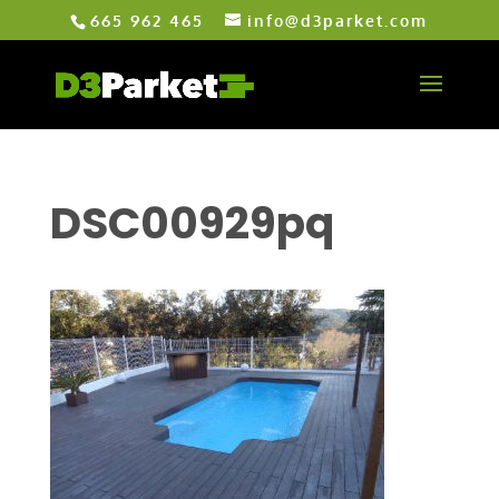
665 962 465
info@d3parket.com
DSC00929pq