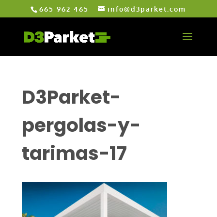
665 962 465
info@d3parket.com
D3Parket-
pergolas-y-
tarimas-17