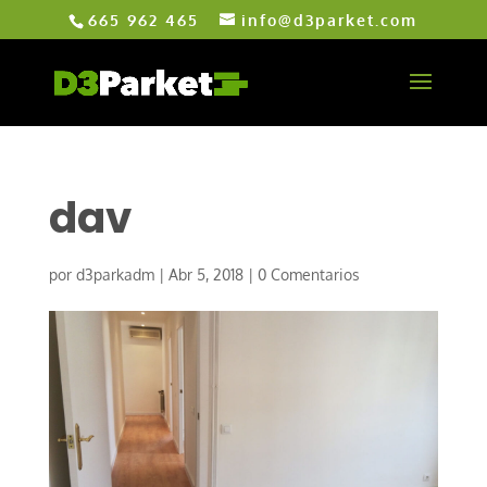
665 962 465
info@d3parket.com
dav
por
d3parkadm
|
Abr 5, 2018
|
0 Comentarios