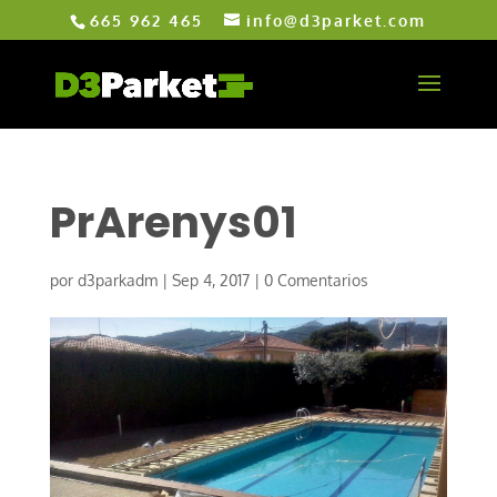
665 962 465
info@d3parket.com
PrArenys01
por
d3parkadm
|
Sep 4, 2017
|
0 Comentarios